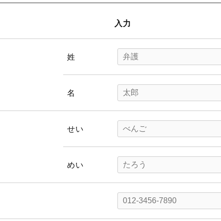
入力
姓
名
せい
めい