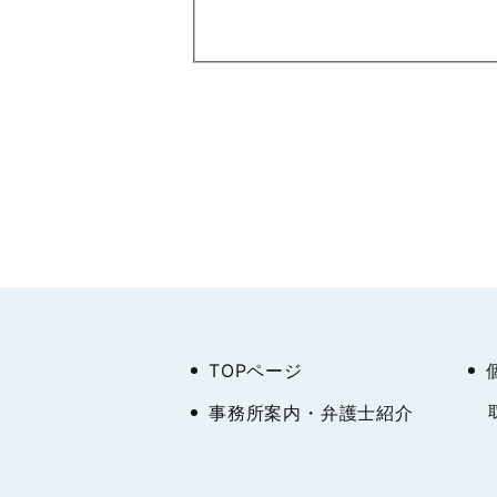
●お問い合わせへの対応
●本サイト利用時の利便性の向
●上記目的に付随する業務
2. 個人情報の第三者提供
当事務所では、メール等の不具
士ドットコム株式会社およびそ
ことはありません。ただし、次
●法令に基づき開示を求められ
●人の生命、身体または財産の
TOPページ
●当事務所または第三者の権利
●ご利用者様がご自身の個人情
事務所案内・弁護士紹介
3. 個人情報の開示、訂