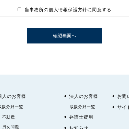
上
当事務所の個人情報保護方針に同意する
について
確認画面へ
合等に対応するため、お問い合わせフォームに記入された内
の業務受託者に提供するほかは、ご利用者様の個人情報を、
の各号の場合は除くものとします。
た場合
保護のために必要がある場合であって、ご本人の同意を得る
個人のお客様
法人のお客様
お問
、利益、名誉、信用等を保護するために必要であると当事務
報の開示を事前承認した場合
サイ
取扱分野一覧
取扱分野一覧
弁護士費用
不動産
正・追加・削除、利用停止等
男女問題
お知らせ